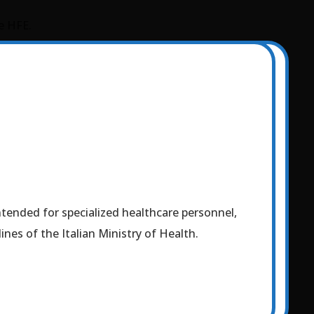
ne HFE.
intended for specialized healthcare personnel,
stri prodotti.
clusivamente a personale sanitario specializzato.
nes of the Italian Ministry of Health.
