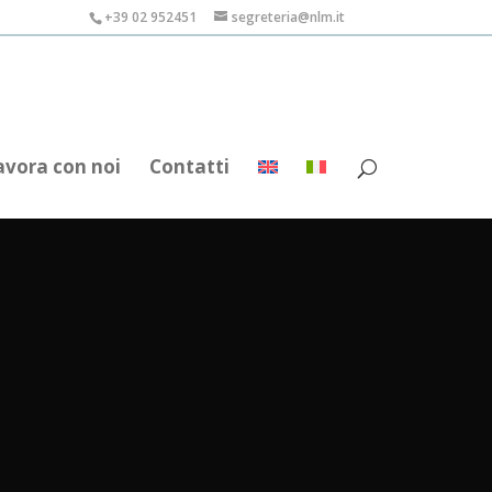
+39 02 952451
segreteria@nlm.it
avora con noi
Contatti