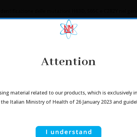
r l’identificazione delle mutazioni H63D, S65C e C282Y nel ge
Attenzione
Attention
sing material related to our products, which is exclusively 
tai consultando contiene materiale pubblicitario relativo ai no
che il materiale pubblicitario su questo sito è destinato es
the Italian Ministry of Health of 26 January 2023 and guideli
