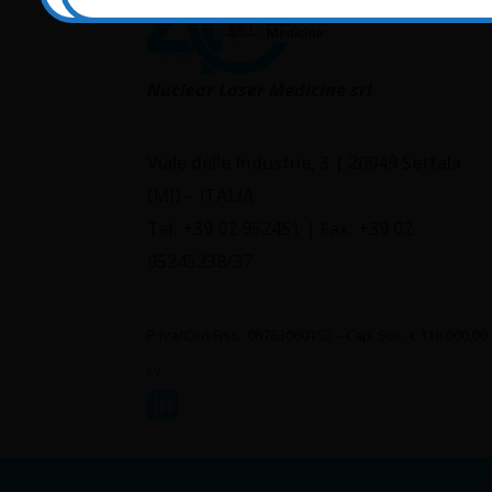
Nuclear Laser Medicine srl
Viale delle Industrie, 3 | 20049 Settala
(MI) – ITALIA
Tel: +39 02 952451 | Fax: +39 02
95245238/37
P.Iva/Cod.Fisc.: 08763060152 – Cap. Soc. € 110.000,00
i.v.
