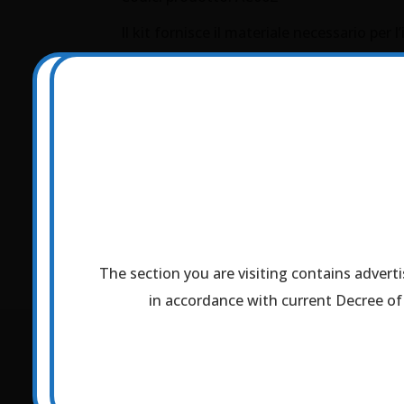
Il kit fornisce il materiale necessario pe
Tecnologia: RDB
Numero test: 25
test
Certificazioni: CE IVD
Brochure
The section you are visiting contains adverti
Il Sito che s
Ai sensi della normativa vigente, ti informiamo 
in accordance with current Decree of 