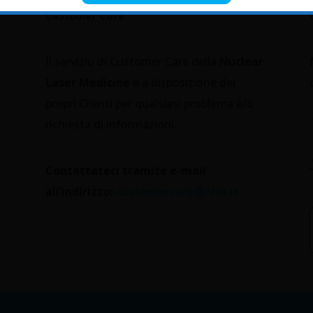
Customer Care
Il servizio di Customer Care della
Nuclear
Laser Medicine
è a disposizione dei
propri Clienti per qualsiasi problema e/o
richiesta di informazioni.
Contattateci tramite e-mail
all’indirizzo:
customercare@nlm.it