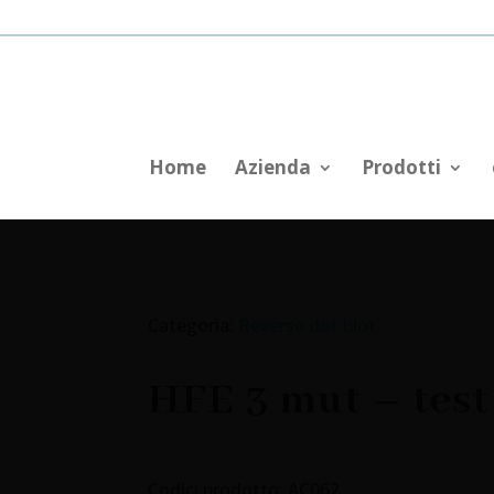
Home
Azienda
Prodotti
Categoria:
Reverse dot blot
HFE 3 mut – test 
Codici prodotto: AC062