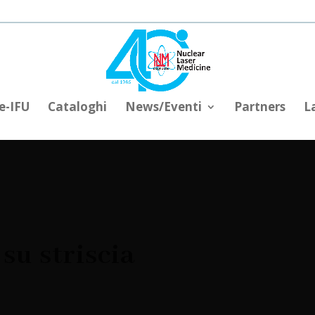
e-IFU
Cataloghi
News/Eventi
Partners
L
su striscia