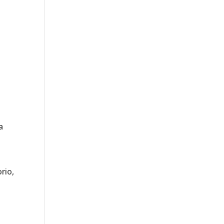
a
rio,