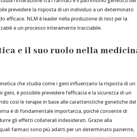
udia l’interazione tra i farmaci e il patrimonio genetico del
bile prevedere la risposta di un individuo a un determinato
o efficace. NLM è leader nella produzione di test per la
abili e un processo interamente tracciabile.
ica e il suo ruolo nella medicin
etica che studia come i geni influenzano la risposta di un
i geni, è possibile prevedere l’efficacia e la sicurezza di un
o così le terapie in base alle caratteristiche genetiche del
derna è di fondamentale importanza, poiché consente di
urre gli effetti collaterali indesiderati. Grazie alla
quali farmaci sono più adatti per un determinato paziente,