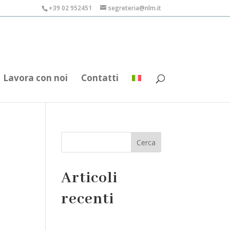
+39 02 952451
segreteria@nlm.it
Lavora con noi
Contatti
Cerca
Articoli
recenti