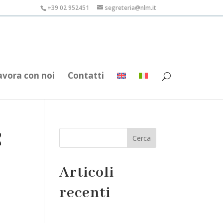
+39 02 952451
segreteria@nlm.it
avora con noi
Contatti
E
Cerca
Articoli
recenti