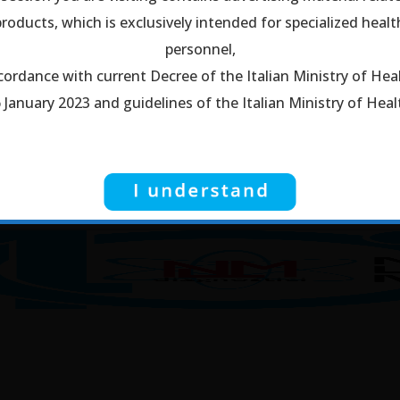
roducts, which is exclusively intended for specialized heal
nostri prodotti.
i sensi della normativa vigente, ti informiamo che il materia
personnel,
cordance with current Decree of the Italian Ministry of Hea
licitario su questo sito è destinato esclusivamente a pers
 January 2023 and guidelines of the Italian Ministry of Heal
sanitario specializzato.