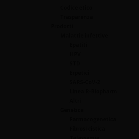
Codice etico
Trasparenza
Prodotti
Malattie infettive
Epatiti
HPV
STD
Erpetici
SARS-CoV-2
Linea R-Biopharm
Altri
Genetica
Farmacogenetica
Fibrosi cistica
Talassemie